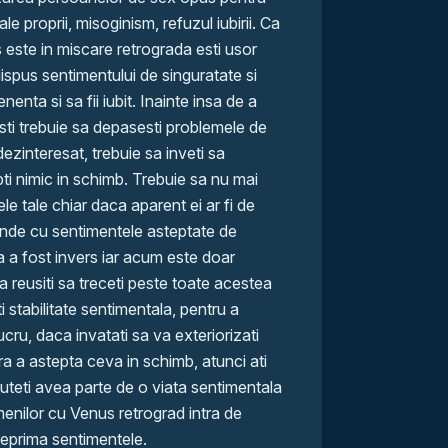
e proprii, misoginism, refuzul iubirii. Ca
s este in miscare retrograda esti usor
dispus sentimentului de singuratate si
enta si sa fii iubit. Inainte insa de a
sti trebuie sa depasesti problemele de
dezinteresat, trebuie sa inveti sa
epti nimic in schimb. Trebuie sa nu mai
le tale chiar daca aparent ei ar fi de
nde cu sentimentele asteptate de
a a fost invers iar acum este doar
 reusiti sa treceti peste toate acestea
iti stabilitate sentimentala, pentru a
lucru, daca invatati sa va exteriorizati
ara a astepta ceva in schimb, atunci ati
 puteti avea parte de o viata sentimentala
enilor cu Venus retrograd intra de
reprima sentimentele.