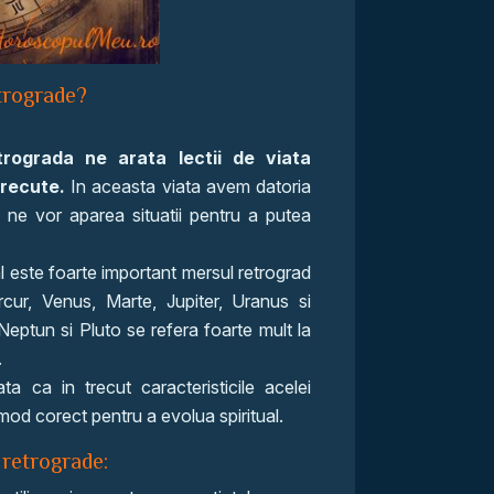
trograde?
rograda ne arata lectii de viata
trecute.
In aceasta viata avem datoria
i ne vor aparea situatii pentru a putea
l este foarte important mersul retrograd
rcur, Venus, Marte, Jupiter, Uranus si
eptun si Pluto se refera foarte mult la
.
a ca in trecut caracteristicile acelei
 mod corect pentru a evolua spiritual.
 retrograde: