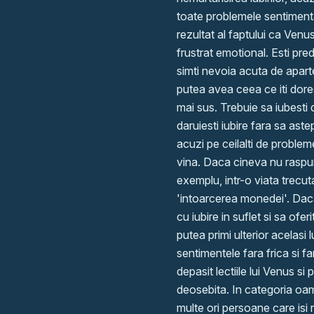
toate problemele sentimental
rezultat al faptului ca Venu
frustrat emotional. Esti pre
simti nevoia acuta de aparten
putea avea ceea ce iti dore
mai sus. Trebuie sa iubesti 
daruiesti iubire fara sa ast
acuzi pe ceilalti de probleme
vina. Daca cineva nu raspu
exemplu, intr-o viata trecut
'intoarcerea monedei'. Daca
cu iubire in suflet si sa ofer
putea primi ulterior acelasi 
sentimentele fara frica si f
depasit lectiile lui Venus si
deosebita. In categoria oam
multe ori persoane care isi 