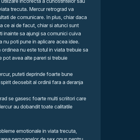
 utilizare incorecta a cunostintelor sau
iata trecuta. Mercur retrograd va
ultati de comunicare. In plus, chiar daca
a ce ai de facut, chiar si atunci sunt
i inainte sa ajungi sa comunici cuiva
sa nu poti pune in aplicare acea idee.
 ordinea nu este totul in viata trebuie sa
 pot avea alte pareri si trebuie
Mercur, puteti deprinde foarte bune
spirit deosebit al ordinii fara a deranja
rad se gasesc foarte multi scriitori care
Mercur au dobandit toate calitatile
obleme emotionale in viata trecuta,
cuzarea persoanelor de sex opus pentru