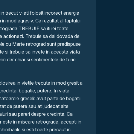
in trecut v-ati folosit incorect energia
 in mod agresiv. Ca rezultat al faptului
trograda TREBUIE sa iti iei toate
te actionezi. Trebuie sa dai dovada de
ele cu Marte retrograd sunt predispuse
ate si trebuie sa invete in aceasta viata
ri dar chiar si sentimentele de furie
losirea in vietile trecute in mod gresit a
credinta, bogatie, putere. In viata
matoarele greseli: avut parte de bogatii
ofitat de putere sau ati judecat alte
luri sau pareri despre credinta. Ca
er este in miscare retrograda, accepti in
himbarile si esti foarte precaut in