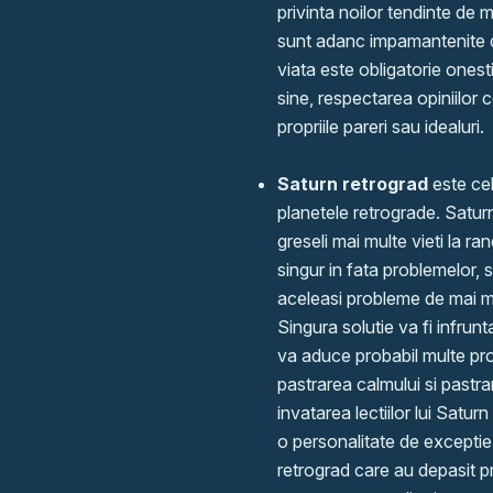
privinta noilor tendinte de 
sunt adanc impamantenite d
viata este obligatorie onest
sine, respectarea opiniilor 
propriile pareri sau idealuri.
Saturn retrograd
este cel
planetele retrograde. Satur
greseli mai multe vieti la ra
singur in fata problemelor, 
aceleasi probleme de mai mul
Singura solutie va fi infrun
va aduce probabil multe pro
pastrarea calmului si pastrare
invatarea lectiilor lui Satu
o personalitate de exceptie
retrograd care au depasit p