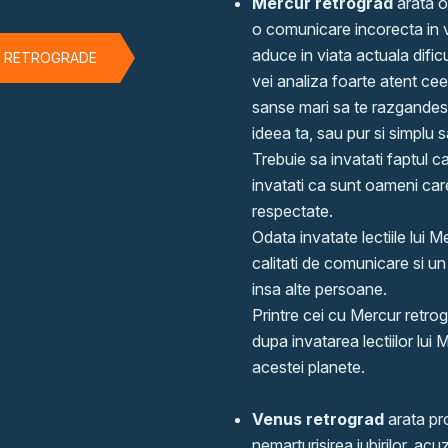
Mercur retrograd
arata o
o comunicare incorecta in v
aduce in viata actuala dific
E RETROGRADE
vei analiza foarte atent cee
sanse mari sa te razgandest
ideea ta, sau pur si simplu 
Trebuie sa invatati faptul ca
invatati ca sunt oameni care
respectate.
Odata invatate lectiile lui 
calitati de comunicare si un 
insa alte persoane.
Printre cei cu Mercur retrog
dupa invatarea lectiilor lui 
acestei planete.
Venus retrograd
arata pr
nemarturisirea iubirilor, a