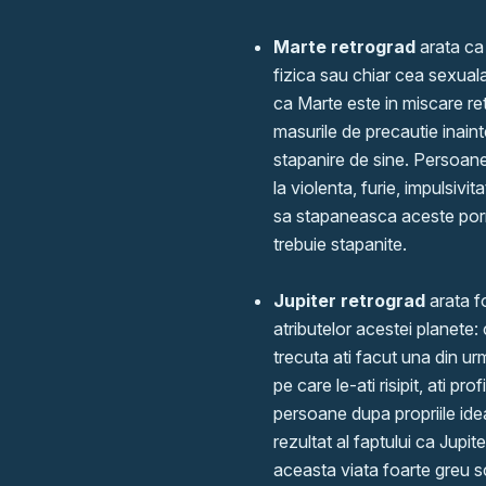
Marte retrograd
arata ca 
fizica sau chiar cea sexuala
ca Marte este in miscare re
masurile de precautie inain
stapanire de sine. Persoan
la violenta, furie, impulsivit
sa stapaneasca aceste porni
trebuie stapanite.
Jupiter retrograd
arata fo
atributelor acestei planete: 
trecuta ati facut una din ur
pe care le-ati risipit, ati pr
persoane dupa propriile idea
rezultat al faptului ca Jupit
aceasta viata foarte greu sc