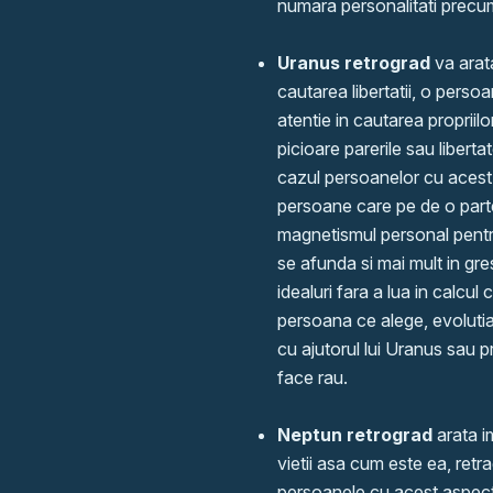
numara personalitati precum
Uranus retrograd
va arata
cautarea libertatii, o pers
atentie in cautarea propriilor
picioare parerile sau liberta
cazul persoanelor cu acest
persoane care pe de o parte i
magnetismul personal pentru
se afunda si mai mult in gres
idealuri fara a lua in calcu
persoana ce alege, evolutia 
cu ajutorul lui Uranus sau p
face rau.
Neptun retrograd
arata im
vietii asa cum este ea, retr
persoanele cu acest aspect 