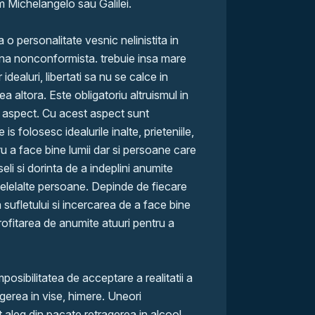
 Michelangelo sau Galilei.
 o personalitate vesnic nelinistita in
oana nonconformista. trebuie insa mare
 idealuri, libertati sa nu se calce in
tea altora. Este obligatoriu altruismul in
 aspect. Cu acest aspect sunt
s folosesc idealurile inalte, prieteniile,
 a face bine lumii dar si persoane care
eli si dorinta de a indeplini anumite
l celelalte persoane. Depinde de fiecare
sufletului si incercarea de a face bine
rofitarea de anumite atuuri pentru a
posibilitatea de acceptare a realitatii a
agerea in vise, himere. Uneori
aleg din pacate retragerea in alcool,