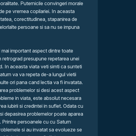
moralitate. Puternicile convingeri morale
e pe vremea copilariei. In aceasta
itatea, corectitudinea, stapanirea de
celorlalte persoane si sa nu se impuna
 mai important aspect dintre toate
n retrograd presupune repetarea unei
nd. In aceasta viata veti simti ca sunteti
saturn va va repeta de-a lungul vietii
te ori pana cand lectia va fi invatata.
tarea problemelor si desi acest aspect
bleme in viata, este absolut necesara
a iubirii si credintei in suflet. Odata cu
rn si depasirea problemelor poate aparea
. Printre persoanele cu cu Saturn
roblemele si au invatat sa evolueze se