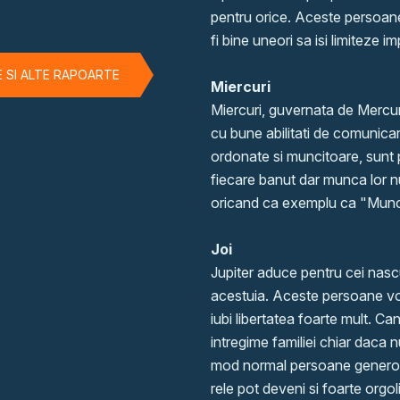
pentru orice. Aceste persoane
fi bine uneori sa isi limiteze im
E SI ALTE RAPOARTE
Miercuri
Miercuri, guvernata de Mercur
cu bune abilitati de comunica
ordonate si muncitoare, sunt
fiecare banut dar munca lor nu 
oricand ca exemplu ca "Munc
Joi
Jupiter aduce pentru cei nascu
acestuia. Aceste persoane vor i
iubi libertatea foarte mult. Ca
intregime familiei chiar daca n
mod normal persoane generoas
rele pot deveni si foarte orgol