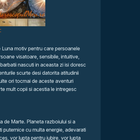
:
de Luna motiv pentru care persoanele
soane visatoare, sensibile, intuitive,
barbatii nascuti in aceasta zi isi doresc
urile scurte desi datorita atitudinii
ulte ori tocmai de aceste aventuri
te mult copii si acestia le intregesc
ta de Marte. Planeta razboiului si a
ati puternice cu multa energie, adevarati
ces, vor lupta pentru iubire, vor lupta