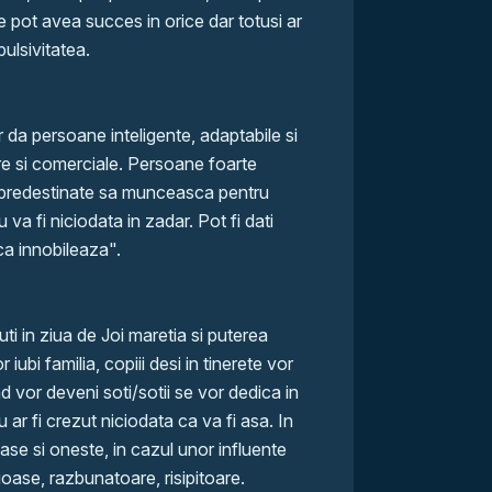
 pot avea succes in orice dar totusi ar
pulsivitatea.
 da persoane inteligente, adaptabile si
re si comerciale. Persoane foarte
 predestinate sa munceasca pentru
va fi niciodata in zadar. Pot fi dati
a innobileaza".
ti in ziua de Joi maretia si puterea
ubi familia, copiii desi in tinerete vor
nd vor deveni soti/sotii se vor dedica in
u ar fi crezut niciodata ca va fi asa. In
e si oneste, in cazul unor influente
ioase, razbunatoare, risipitoare.